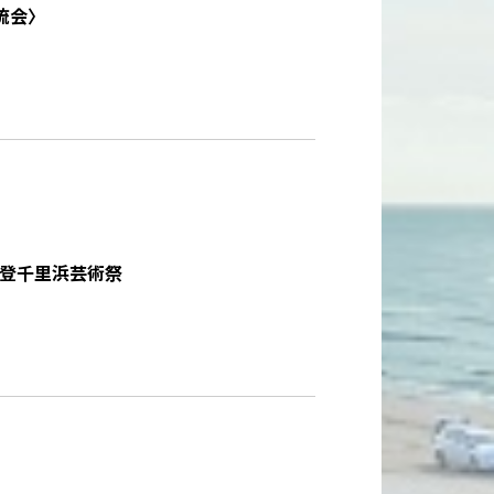
流会〉
_能登千里浜芸術祭